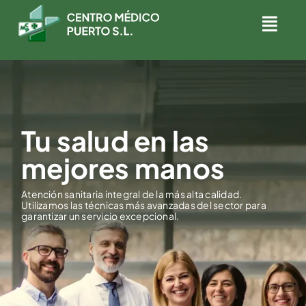
Skip
to
Togg
content
Navig
INICIO
CUADRO MÉDICO
Tu salud en las
COLABORADORES
mejores manos
NOTICIAS
Atención sanitaria integral de la más alta calidad.
Utilizamos las técnicas más avanzadas del sector para
garantizar un servicio excepcional.
CONTACTO
PEDIR CITA